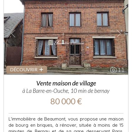
Previous
Next
11
DÉCOUVRIR
Vente maison de village
à La Barre-en-Ouche, 10 min de bernay
80 000 €
L'immobilière de Beaumont, vous propose une maison
de bourg en briques, à rénover, située à moins de 15
minutes de Bernay et de sa gare desservant Paris.